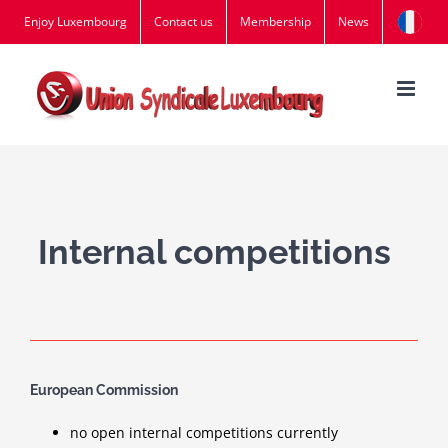
Skip
Enjoy Luxembourg
Contact us
Membership
News
to
content
Internal competitions
European Commission
no open internal competitions currently