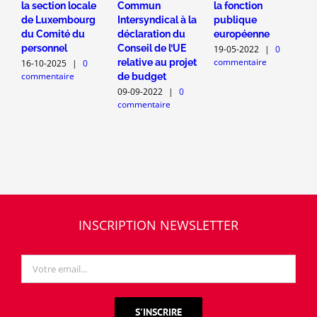
la section locale
Commun
la fonction
u
de Luxembourg
Intersyndical à la
publique
f
du Comité du
déclaration du
européenne
2
c
personnel
Conseil de l’UE
19-05-2022
|
0
commentaire
relative au projet
16-10-2025
|
0
commentaire
de budget
09-09-2022
|
0
commentaire
INSCRIPTION NEWSLETTER