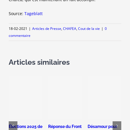
Source:
Tageblatt
18-02-2021
|
Articles de Presse
,
CHAFEA
,
Cout de la vie
|
0
commentaire
Articles similaires
Élections 2025 de
Réponse du Front
Désamour pour
L