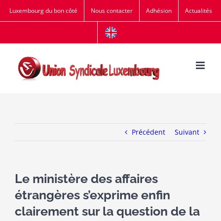
Passer
Luxembourg du bon côté
Nous contacter
Adhésion
Actualités
au
contenu
Précédent
Suivant
Le ministère des affaires
étrangères s’exprime enfin
clairement sur la question de la