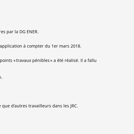
res
par la DG ENER.
application à compter du 1
er
mars
2018
.
 points « travaux
pénibles
» a été réalisé. Il a fallu
n.
e que d’autres
travailleurs dans les JRC.