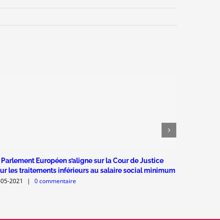
 Parlement Européen s’aligne sur la Cour de Justice
Fête du tra
ur les traitements inférieurs au salaire social minimum
27-04-2021
-05-2021
|
0 commentaire