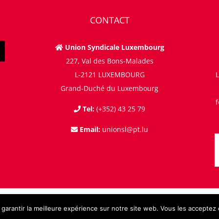
CONTACT
Union Syndicale Luxembourg
227, Val des Bons-Malades
L-2121 LUXEMBOURG
L
Grand-Duché du Luxembourg
Tel:
(+352) 43 25 79
Email:
unionsl@pt.lu
© Copyright 1997 -
2026 | All Rights Reserved |
arantir la meilleure expérience sur notre site web. Vous les acceptez en