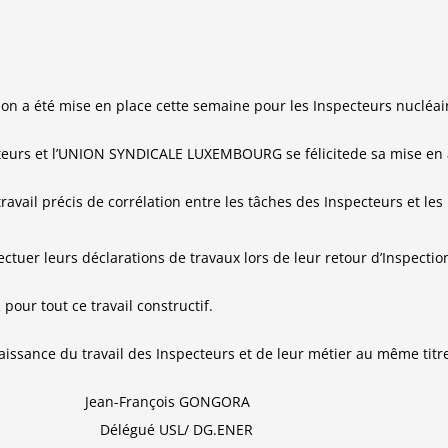
on a été mise en place cette semaine pour les
Inspecteurs
nucléai
ecteurs et l’UNION SYNDICALE LUXEMBOURG se
félicite
de sa mise en 
travail
précis
de
corrélation
entre les tâ
ches des Inspecteurs et les
ectuer leurs
déclarations
de travaux lors de leur retour d’Inspectio
 pour
tout ce travail constructif.
issance du travail des Inspecteurs et de leur
métier au
même
titr
UNEZ
Jean-François GONGORA
USL
Délégué USL/ DG.ENER