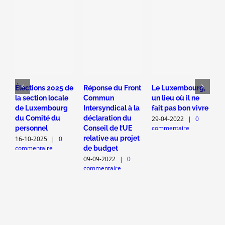
Élections 2025 de
Réponse du Front
Le Luxembourg,
M
la section locale
Commun
un lieu où il ne
c
de Luxembourg
Intersyndical à la
fait pas bon vivre
l
du Comité du
déclaration du
s
29-04-2022
|
0
commentaire
personnel
Conseil de l’UE
L
relative au projet
16-10-2025
|
0
0
commentaire
c
de budget
09-09-2022
|
0
commentaire