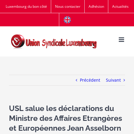
Passer
Luxembourg du bon côté
Nous contacter
Adhésion
Actualités
au
contenu
Précédent
Suivant
USL salue les déclarations du
Ministre des Affaires Etrangères
et Européennes Jean Asselborn