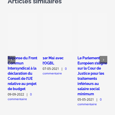
Articles similaires
Réponse du Front
1er Mai avec
Le Parlement
F
Commun
l’OGBL
Européen s’aligne
1
Intersyndical à la
sur la Cour de
s
07-05-2021
|
0
commentaire
déclaration du
Justice pour les
2
c
Conseil de l’UE
traitements
relative au projet
inférieurs au
de budget
salaire social
minimum
09-09-2022
|
0
commentaire
05-05-2021
|
0
commentaire