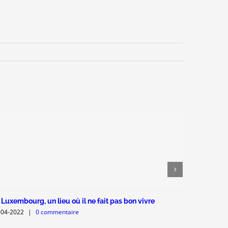
 Luxembourg, un lieu où il ne fait pas bon vivre
Mesures co
-04-2022
|
0 commentaire
06-04-2022