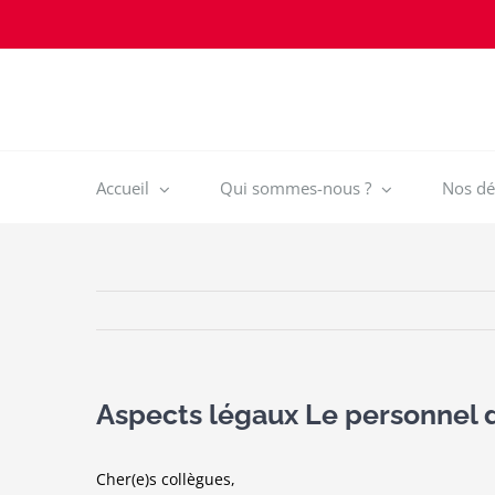
Passer
au
contenu
Accueil
Qui sommes-nous ?
Nos déf
Aspects légaux Le personnel doi
Cher(e)s collègues,