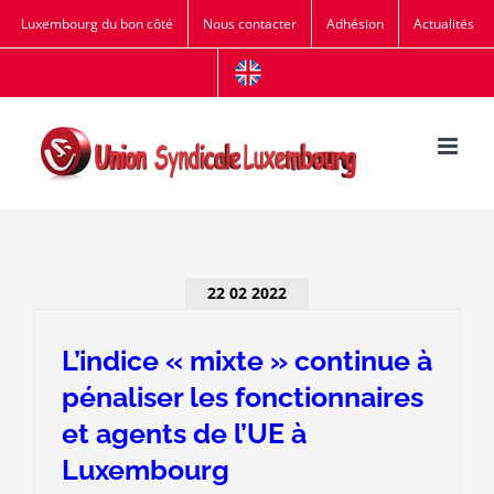
Passer
Luxembourg du bon côté
Nous contacter
Adhésion
Actualités
au
contenu
22 02 2022
L’indice « mixte » continue à
pénaliser les fonctionnaires
et agents de l’UE à
Luxembourg