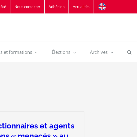
côté
Nous contacter
Adhésion
Actualités
s et formations
Élections
Archives
tionnaires et agents
ns « menacés » au