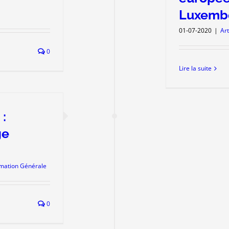
Luxemb
01-07-2020
|
Art
0
Lire la suite
:
ge
rmation Générale
0