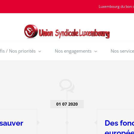
Luxembourg du bon 
is / Nos priorités
Nos engagements
Nos service
01 07 2020
 sauver
Des fonc
europée