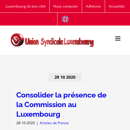
Passer
Luxembourg du bon côté
Nous contacter
Adhésion
Actualités
au
contenu
28 10 2020
Consolider la présence de
la Commission au
Luxembourg
28-10-2020
|
Articles de Presse