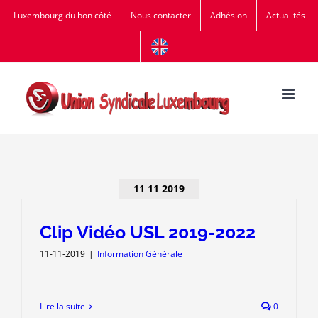
Passer
Luxembourg du bon côté
Nous contacter
Adhésion
Actualités
au
contenu
11 11 2019
Clip Vidéo USL 2019-2022
11-11-2019
|
Information Générale
Lire la suite
0