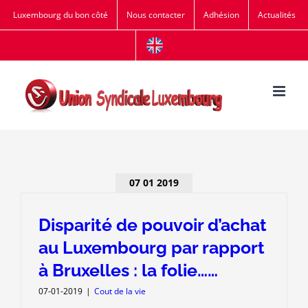
Passer
Luxembourg du bon côté
Nous contacter
Adhésion
Actualités
au
contenu
07 01 2019
Disparité de pouvoir d’achat
au Luxembourg par rapport
à Bruxelles : la folie……
07-01-2019
|
Cout de la vie